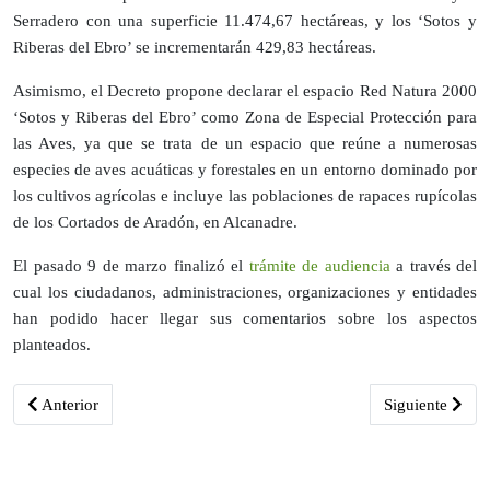
Serradero con una superficie 11.474,67 hectáreas, y los ‘Sotos y
Riberas del Ebro’ se incrementarán 429,83 hectáreas.
Asimismo, el Decreto propone declarar el espacio Red Natura 2000
‘Sotos y Riberas del Ebro’ como Zona de Especial Protección para
las Aves, ya que se trata de un espacio que reúne a numerosas
especies de aves acuáticas y forestales en un entorno dominado por
los cultivos agrícolas e incluye las poblaciones de rapaces rupícolas
de los Cortados de Aradón, en Alcanadre.
El pasado 9 de marzo finalizó el
trámite de audiencia
a través del
cual los ciudadanos, administraciones, organizaciones y entidades
han podido hacer llegar sus comentarios sobre los aspectos
planteados.
Artículo anterior: La Rioja dispone de más de 650 kilómetros de sen
Artículo siguie
Anterior
Siguiente