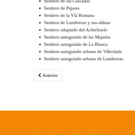
Sendero de las Cascadas
Sendero de Pajares
Sendero de la Vía Romana
Sendero de Lumbreras y sus aldeas
Sendero adaptado del Achichuelo
Sendero autoguiado de las Majadas
Sendero autoguiado de La Blanca
Sendero autoguiado urbano de Villoslada
Sendero autoguiado urbano de Lumbreras
Artículo anterior: La Rioja celebra el Día Internaci
Anterior