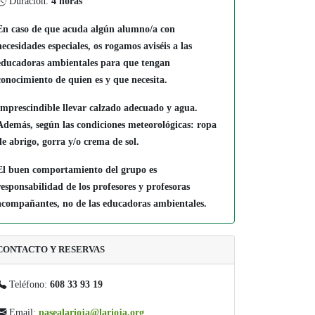
Duración:
4 horas
En caso de que acuda algún alumno/a con
necesidades especiales, os rogamos aviséis a las
educadoras ambientales para que tengan
conocimiento de quien es y que necesita.
Imprescindible llevar calzado adecuado y agua.
Además, según las condiciones meteorológicas: ropa
de abrigo, gorra y/o crema de sol.
El buen comportamiento del grupo es
responsabilidad de los profesores y profesoras
acompañantes, no de las educadoras ambientales.
CONTACTO Y RESERVAS
Teléfono:
608 33 93 19
Email:
pasealarioja@larioja.org