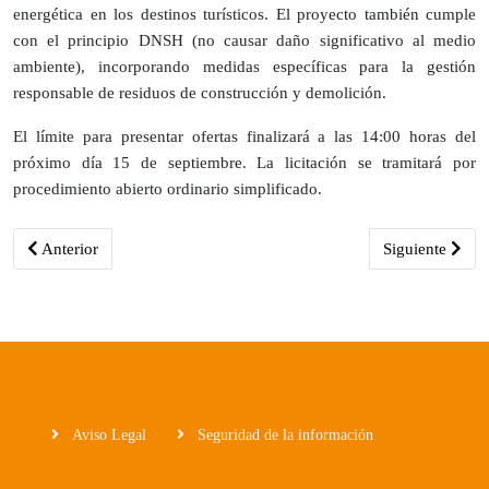
energética en los destinos turísticos. El proyecto también cumple
con el principio DNSH (no causar daño significativo al medio
ambiente), incorporando medidas específicas para la gestión
responsable de residuos de construcción y demolición.
El límite para presentar ofertas finalizará a las 14:00 horas del
próximo día 15 de septiembre. La licitación se tramitará por
procedimiento abierto ordinario simplificado.
Artículo anterior: El Gobierno de La Rioja ofrece a los centros educ
Artículo siguie
Anterior
Siguiente
Aviso Legal
Seguridad de la información