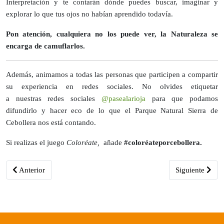
Interpretación y te contarán dónde puedes buscar, imaginar y
explorar lo que tus ojos no habían aprendido todavía.
Pon atención, cualquiera no los puede ver, la Naturaleza se
encarga de camuflarlos.
Además, animamos a todas las personas que participen a compartir
su experiencia en redes sociales. No olvides etiquetar
a nuestras redes sociales
@pasealarioja
para que podamos
difundirlo y hacer eco de lo que el Parque Natural Sierra de
Cebollera nos está contando.
Si realizas el juego
Coloréate,
añade
#coloréateporcebollera.
Artículo anterior: El Gobierno impulsa la movilidad sostenible en el
Artículo siguie
Anterior
Siguiente