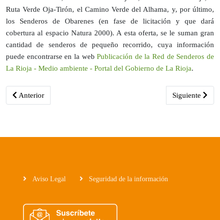
Ruta Verde Oja-Tirón, el Camino Verde del Alhama, y, por último,
los Senderos de Obarenes (en fase de licitación y que dará
cobertura al espacio Natura 2000). A esta oferta, se le suman gran
cantidad de senderos de pequeño recorrido, cuya información
puede encontrarse en la web
Publicación de la Red de Senderos de
La Rioja - Medio ambiente - Portal del Gobierno de La Rioja
.
Artículo anterior: La LR-115 a la altura del kilómetro 13,7 en Arne
Artículo siguie
Anterior
Siguiente
Aviso Legal
Seguridad de la información