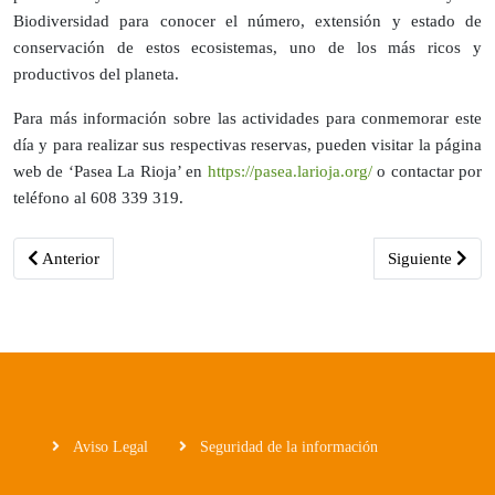
Biodiversidad para conocer el número, extensión y estado de
conservación de estos ecosistemas, uno de los más ricos y
productivos del planeta.
Para más información sobre las actividades para conmemorar este
día y para realizar sus respectivas reservas, pueden visitar la página
web de ‘Pasea La Rioja’ en
https://pasea.larioja.org/
o contactar por
teléfono al 608 339 319.
Artículo anterior: Capellán visita el acondicionamiento y señalizaci
Artículo siguie
Anterior
Siguiente
Aviso Legal
Seguridad de la información