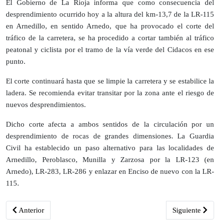
El Gobierno de La Rioja informa que como consecuencia del
desprendimiento ocurrido hoy a la altura del km-13,7 de la LR-115
en Arnedillo, en sentido Arnedo, que ha provocado el corte del
tráfico de la carretera, se ha procedido a cortar también al tráfico
peatonal y ciclista por el tramo de la vía verde del Cidacos en ese
punto.
El corte continuará hasta que se limpie la carretera y se estabilice la
ladera. Se recomienda evitar transitar por la zona ante el riesgo de
nuevos desprendimientos.
Dicho corte afecta a ambos sentidos de la circulación por un
desprendimiento de rocas de grandes dimensiones. La Guardia
Civil ha establecido un paso alternativo para las localidades de
Arnedillo, Peroblasco, Munilla y Zarzosa por la LR-123 (en
Arnedo), LR-283, LR-286 y enlazar en Enciso de nuevo con la LR-
115.
Artículo anterior: La Ruta Alto Najerilla se celebrará el 27 de abril 
Artículo siguie
Anterior
Siguiente