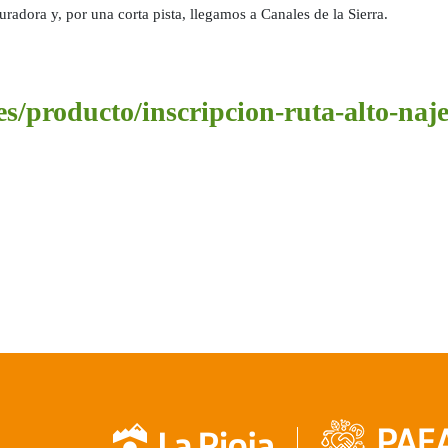
radora y, por una corta pista, llegamos a Canales de la Sierra.
.es/producto/inscripcion-ruta-alto-naj
 Rioja acoge una nueva edición del programa ‘Noches estrelladas’ con o