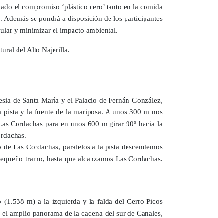
tado el compromiso ‘plástico cero’ tanto en la comida
s. Además se pondrá a disposición de los participantes
cular y minimizar el impacto ambiental.
ural del Alto Najerilla.
lesia de Santa María y el Palacio de Fernán González,
 pista y la fuente de la mariposa. A unos 300 m nos
 Las Cordachas para en unos 600 m girar 90º hacia la
ordachas.
o de Las Cordachas, paralelos a la pista descendemos
n pequeño tramo, hasta que alcanzamos Las Cordachas.
(1.538 m) a la izquierda y la falda del Cerro Picos
 el amplio panorama de la cadena del sur de Canales,