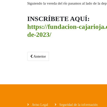
Siguiendo la vereda del río pasamos al lado de la depu
INSCRÍBETE AQUÍ:
https://fundacion-cajarioja
de-2023/
Artículo anterior: La Reserva de la Biosfera de La
Anterior
Aviso Legal
Seguridad de la información