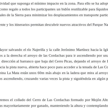
tividad que suponga el mínimo impacto en la zona. Para ello se ha adop
 como regalo a todos los participantes un bidón reutilizable para líquido
les de la Sierra para minimizar los desplazamientos en transporte parti
nte y los itinerarios permitan descubrir nuevos atractivos del Parque Nat
Mayor salvando el río Najerilla y la calle Jerónimo Martínez hacia la Ig
 a la derecha el arroyo de las Cordachas para ir ascendiendo por una
 dirección al barranco que baja del Cerro Picas, dejando el arroyo de
hacia la pista nueva, abierta hace poco para acceder a la tenada de Las C
 mina La Mata están unos 60m más abajo en la ladera que mira al arroy
os ascendiendo, cruzando varias veces la pista y siguiéndola en algú
remos el collado del Cerro de Las Cordachas formado por Mojón Alto 
adas mayoritariamente por ganado, manteniendo la altura y contemplando