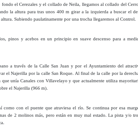
fondo el Cerezales y el collado de Neila, llegamos al collado del Cerr
do la altura para tras unos 400 m girar a la izquierda a buscar el de
 altura. Subiendo paulatinamente por una trocha llegaremos al Control.
ollos, pinos y acebos en un principio en suave descenso para a med
bano a través de la Calle San Juan y por el Ayuntamiento del atract
r el Najerilla por la calle San Roque. Al final de la calle por la derech
ta que unía Canales con Villavelayo y que actualmente utiliza mayorita
obre el Najerilla (966 m).
í como con el puente que atraviesa el río. Se continua por esa marge
ruinas de 2 molinos más, pero están en muy mal estado. La pista y/o tr
za.