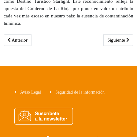
como Destino Turístico Starlight. Este reconocimiento refleja la
apuesta del Gobierno de La Rioja por poner en valor un atributo
cada vez más escaso en nuestro país: la ausencia de contaminación
lumínica.
Artículo anterior: XXI Fiesta de la Trashumancia en Brieva de Cam
Artículo siguien
Anterior
Siguiente
Aviso Legal
Seguridad de la información