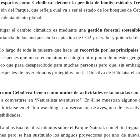
n espacios como Cebollera: detener la pérdida de biodiversidad y fr
ón del Parque, que refleja cuál va a ser el estado de los bosques de Ceb
 calentamiento global.
mitigar el cambio climático es mediante una
gestión forestal sostenibl
rtancia de los bosques en la captación de CO2 y el valor y potencial d
lo largo de toda la muestra que hace un
recorrido por las principales
r especies que no se encuentran en ningún otro punto de nuestra geo
tico que pasa desapercibido para muchas personas pero que, sin embarg
species de invertebrados protegidos por la Directiva de Hábitats: el car
s como Cebollera tienen como motor de actividades relacionadas con e
 convertirse en ‘Naturalista aventurero’. En él se muestran algunos 
 iniciarse en el “birdwatching” u observación de aves, una de las acti
sibilidades.
del audiovisual de diez minutos sobre el Parque Natural, con el río Ireg
enes pero se han sustituido los antiguos proyectores por uno de nuev