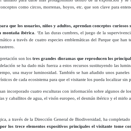
nceptos como circos, morrenas, hoyos, etc. que son clave para entende
para que los usuarios, niños y adultos, aprendan conceptos curiosos 
ta montaña ibérica
. ‘En las duras cumbres, el juego de la supervivenci
climático a través de cuatro especies emblemáticas del Parque que han 
rastrero.
rpretación son los
tres grandes dioramas que reproducen los principal
delación se ha dado más fuerza a estos recursos sustituyendo las luminar
 tiempo, una mayor luminosidad. También se han añadido unos paneles f
ísticos de cada ecosistema para que el visitante los pueda localizar sin
se han incorporado cuatro esculturas con información sobre algunos de 
lulas y caballitos de agua, el visón europeo, el desmán ibérico y el mirlo 
gica, a través de la Dirección General de Biodiversidad, ha completad
por los trece elementos expositivos principales el visitante tome co