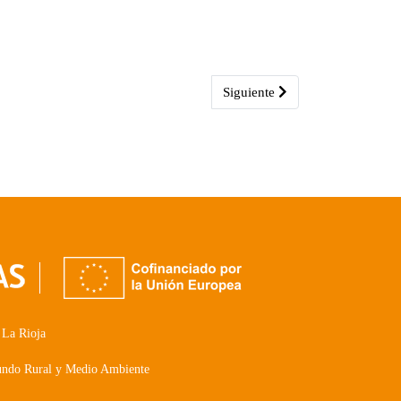
Artículo siguiente: Dorado Nájer
Siguiente
 La Rioja
Mundo Rural y Medio Ambiente