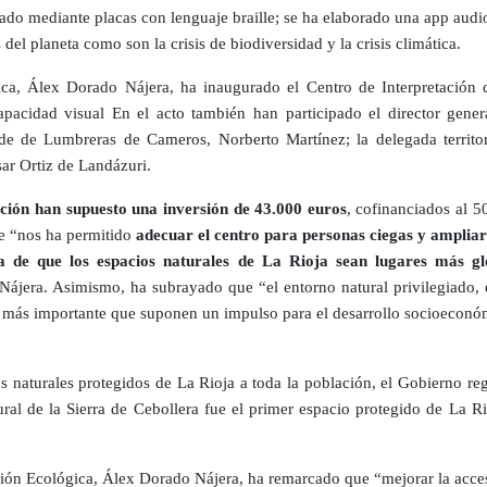
ñalado mediante placas con lenguaje braille; se ha elaborado una app audi
del planeta como son la crisis de biodiversidad y la crisis climática.
ica, Álex Dorado Nájera, ha inaugurado el Centro de Interpretación d
pacidad visual En el acto también han participado el director genera
calde de Lumbreras de Cameros, Norberto Martínez; la delegada territ
sar Ortiz de Landázuri.
ación han supuesto una inversión de 43.000 euros
, cofinanciados al 5
e “nos ha permitido
adecuar el centro para personas ciegas y ampliar 
ea de que los espacios naturales de La Rioja sean lugares más glo
ájera. Asimismo, ha subrayado que “el entorno natural privilegiado, el 
z más importante que suponen un impulso para el desarrollo socioeconó
s naturales protegidos de La Rioja a toda la población, el Gobierno reg
ural de la Sierra de Cebollera fue el primer espacio protegido de La Ri
ición Ecológica, Álex Dorado Nájera, ha remarcado que “mejorar la acces