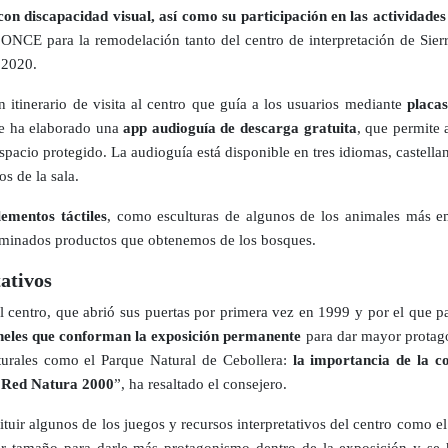
 con discapacidad visual, así como su participación en las actividades
 ONCE para la remodelación tanto del centro de interpretación de Sier
 2020.
 itinerario de visita al centro que guía a los usuarios mediante
placas
e ha elaborado una
app audioguía de descarga gratuita
, que permite 
spacio protegido. La audioguía está disponible en tres idiomas, castellan
s de la sala.
lementos táctiles
, como esculturas de algunos de los animales más em
terminados productos que obtenemos de los bosques.
ativos
el centro, que abrió sus puertas por primera vez en 1999 y por el que p
paneles que conforman la exposición permanente
para dar mayor protago
turales como el Parque Natural de Cebollera:
la importancia de la co
la Red Natura 2000
”, ha resaltado el consejero.
tuir algunos de los juegos y recursos interpretativos del centro como el
r tamaño para darle más protagonismo dentro de la exposición y se h