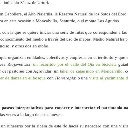
a indicado Sáenz de Urturi.
 Cebollera, el Alto Najerilla, la Reserva Natural de los Sotos del Ebro e
ca en esta ocasión a Moncalvillo, Santurde, o el monte Los Agudos.
,
con la que se quiere iniciar una serie de rutas que corresponden a las
l conocimiento del medio a través del uso de mapas. Medio Natural ha p
nciso, y otros dos en otoño.
 organizan entidades, colectivos y empresas en el territorio y que se 
esa Riojaventura;
un recorrido por el valle del Oja en bicicleta
guiad
r del pastoreo con Agrovidar; un
taller de cajas nido en Moncalvillo
, 
ller de danza en el bosque
con
Harterapia
; o una
visita al yacimiento
aseos interpretativos para conocer e interpretar el patrimonio na
rias veces a lo largo de estos meses.
un itinerario por la ribera de este río hacia su nacedero con una visit