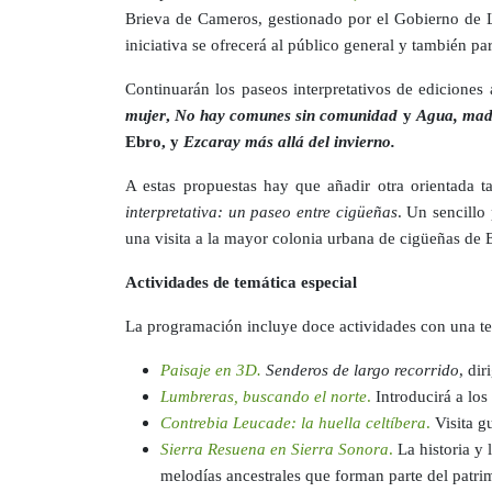
Brieva de Cameros, gestionado por el Gobierno de La
iniciativa se ofrecerá al público general y también pa
Continuarán los paseos interpretativos de ediciones 
mujer
,
No hay comunes sin comunidad
y
Agua, mad
Ebro, y
Ezcaray más allá del invierno.
A estas propuestas hay que añadir otra orientada t
interpretativa: un paseo entre cigüeñas
. Un sencillo
una visita a la mayor colonia urbana de cigüeñas de E
Actividades de temática especial
La programación incluye doce actividades con una tem
Paisaje en 3D.
Senderos de largo recorrido
, di
Lumbreras, buscando el norte
.
Introducirá a los 
Contrebia Leucade: la huella celtíbera
.
Visita g
Sierra Resuena en Sierra Sonora
.
La historia y 
melodías ancestrales que forman parte del patrimo