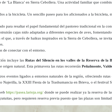
cio de ‘La Blanca’ en Sierra Cebollera. Una actividad familiar que combin
.
ados a la bicicleta. Un sencillo paseo para los aficionados a la bicicleta,
iado para resaltar el papel fundamental del pastoreo tradicional en la co
nstruirán cajas nido adaptadas a diferentes especies de aves, fomentand
n el que, a través de haikus inspirados en la Sierra de Cebollera, se invit
os.
s de conectar con el entorno.
ción incluye las
Rutas del Silencio en los valles de la Reserva de la 
 origen natural. Esta primavera las rutas recorrerán
Peñalmonte, Valde
os eventos ligados a entornos naturales de la región, ofreciendo rutas 
o Najerilla, la XXIII Fiesta de la Trashumancia en Brieva, o el festival 
 web
https://pasea.larioja.org/
donde se puede realizar ya la reserva de l
ratuitas, pero requieren reserva previa puesto que las plazas son limitad