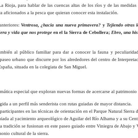
 Rioja, para hablar de las cuencas altas de los ríos y de las medidas 
ra aficionados a la pesca que quieran conocer esta instalación.
anteriores:
Ventrosa, ¿hacia una nueva primavera?
y
Tejiendo otras 
era y vida que nos protege
en el la Sierra de Cebollera;
Ebro, una his
ambién al público familiar para dar a conocer la fauna y peculiaridad
 paseo urbano que discurre por los alrededores del centro de Interpret
spaña, situada en la colegiata de San Miguel.
ática especial que exploran nuevas formas de acercarse al patrimonio na
rigida a un perfil más senderista con rutas guiadas de mayor distancia.
participantes en las técnicas de orientación en el Parque Natural Sierra 
uiada al yacimiento arqueológico de Aguilar del Río Alhama y a su Centr
la tradición se fusionan en este paseo guiado entre Viniegra de Abajo y V
nio cultural de la sierra.