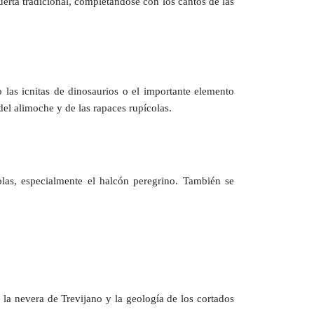
uerta tradicional, completándose con los cantos de las
 las icnitas de dinosaurios o el importante elemento
del alimoche y de las rapaces rupícolas.
las, especialmente el halcón peregrino. También se
, la nevera de Trevijano y la geología de los cortados