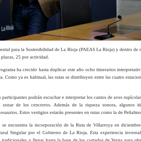
al para la Sostenibilidad de La Rioja (PAEAS La Rioja) y dentro de nu
plazas, 25 por actividad.
ograma ha crecido hasta duplicar este año ocho itinerarios interpretativ
. Como ya es habitual, las rutas se distribuyen entre las cuatro estacio
 participantes podrán escuchar e interpretar los cantos de aves rupícolas,
 sonar de los cencerros. Además de la riqueza sonora, algunos it
nosaurios. Estos vestigios estarán presentes en rutas como la de Peñalmo
se encuentra la incorporación de la Ruta de Villarroya en diciembre 
ural Singular por el Gobierno de La Rioja. Esta experiencia invernal p
s tradicionales y llegar hasta la base de los cortados de Yerga para obs