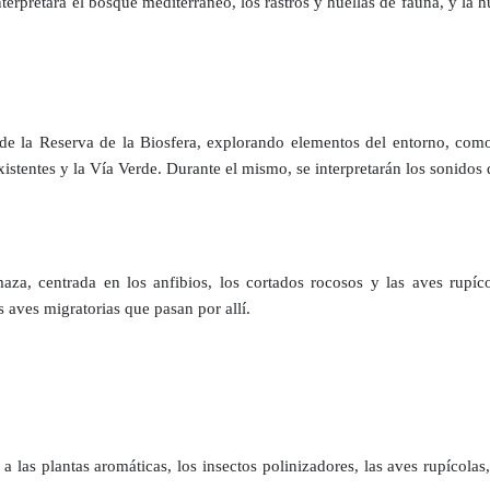
erpretará el bosque mediterráneo, los rastros y huellas de fauna, y la h
 de la Reserva de la Biosfera, explorando elementos del entorno, como
istentes y la Vía Verde. Durante el mismo, se interpretarán los sonidos 
a, centrada en los anfibios, los cortados rocosos y las aves rupíco
s aves migratorias que pasan por allí.
 las plantas aromáticas, los insectos polinizadores, las aves rupícolas