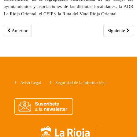
ayuntamientos y asociaciones de las distintas localidades, la ADR
La Rioja Oriental, el CEIP y la Ruta del Vino Rioja Oriental.
Artículo anterior: La Dirección General de Medio Natural y Paisaje c
Artículo siguie
Anterior
Siguiente
Aviso Legal
Seguridad de la información