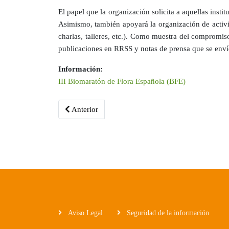
El papel que la organización solicita a aquellas inst
Asimismo, también apoyará la organización de activ
charlas, talleres, etc.). Como muestra del compromiso
publicaciones en RRSS y notas de prensa que se envíe
Información:
III Biomaratón de Flora Española (BFE)
Artículo anterior: Día de la Red Natura 2000
Anterior
Aviso Legal
Seguridad de la información