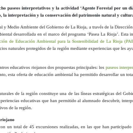
o paseos interpretativos y la actividad ‘Agente Forestal por un día
la interpretación y la conservación del patrimonio natural y cultura
l y Medio Ambiente del Gobierno de La Rioja, a través de la Dirección
ental desarrollada en el marco del programa ‘Pasea La Rioja’. Esta ini
ción de Educación Ambiental para la Sostenibilidad de La Rioja (PA
os naturales protegidos de la región mediante experiencias que les ayu
tros educativos riojanos dos propuestas principales: los
paseos interpre
nto, esta oferta de educación ambiental ha permitido desarrollar un tot
turales de la región constituye una de las líneas estratégicas del Go
xperiencias educativas que han permitido al alumnado descubrir, interpr
ivos de la región.
 riojano
 con un total de 45 excursiones realizadas, en las que han participad