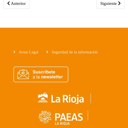
Artículo anterior: Licitada la mejora de la red de senderos de Ceb
Artículo siguie
Anterior
Siguiente
Aviso Legal
Seguridad de la información