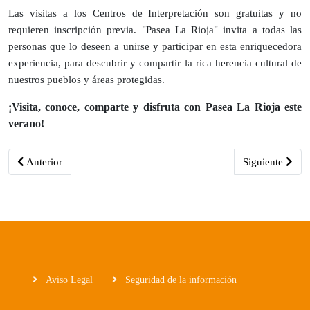
Las visitas a los Centros de Interpretación son gratuitas y no
requieren inscripción previa. "Pasea La Rioja" invita a todas las
personas que lo deseen a unirse y participar en esta enriquecedora
experiencia, para descubrir y compartir la rica herencia cultural de
nuestros pueblos y áreas protegidas.
¡Visita, conoce, comparte y disfruta con Pasea La Rioja este
verano!
Artículo anterior: Pasea La Rioja invita a recorrer la región a travé
Artículo siguie
Anterior
Siguiente
Aviso Legal
Seguridad de la información