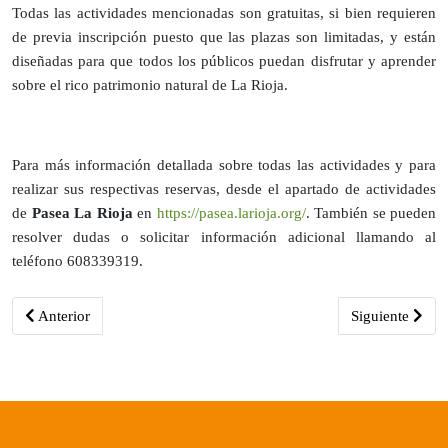
Todas las actividades mencionadas son gratuitas, si bien requieren
de previa inscripción puesto que las plazas son limitadas, y están
diseñadas para que todos los públicos puedan disfrutar y aprender
sobre el rico patrimonio natural de La Rioja.
Para más información detallada sobre todas las actividades y para
realizar sus respectivas reservas, desde el apartado de actividades
de
Pasea La Rioja
en
https://pasea.larioja.org/
. También se pueden
resolver dudas o solicitar información adicional llamando al
teléfono 608339319.
Artículo anterior: Clavijo acogerá la celebración de una nueva edic
Artículo siguie
Anterior
Siguiente