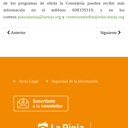
de los programas de oferta la Consejería pueden recibir más
información en el teléfono 608339319, y en los
correos
pasealarioja@larioja.org
y
centrosostenible@educarioja.org
Artículo anterior: La autenticidad de la actividad pastoril regresa a
Artículo siguie
Anterior
Siguiente
Aviso Legal
Seguridad de la información