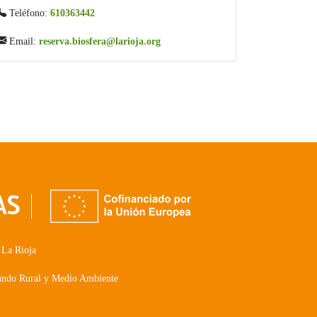
Teléfono:
610363442
Email:
reserva.biosfera@larioja.org
 La Rioja
Mundo Rural y Medio Ambiente