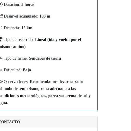
Duración:
3 horas
Desnivel acumulado:
100 m
Distancia:
12 km
Tipo de recorrido:
Lineal (ida y vuelta por el
mismo camino)
Tipo de firme:
Senderos de tierra
Dificultad:
Baja
Observaciones:
Recomendamos llevar calzado
cómodo de senderismo, ropa adecuada a las
condiciones meteorológicas, gorra y/o crema de sol y
agua.
CONTACTO