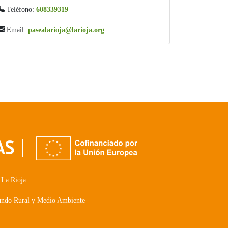
Teléfono:
608339319
Email:
pasealarioja@larioja.org
 La Rioja
Mundo Rural y Medio Ambiente