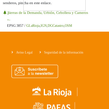
senderos, pincha en este enlace.
Sierras de la Demanda, Urbión, Cebollera y Cameros
×
+
-
EPSG:3857 /
GLaRioja
,
IGN
,
DGCatastro
,
OSM
Aviso Legal
Seguridad de la información