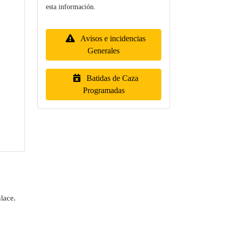
esta información.
Avisos e incidencias
Generales
Batidas de Caza
Programadas
lace.