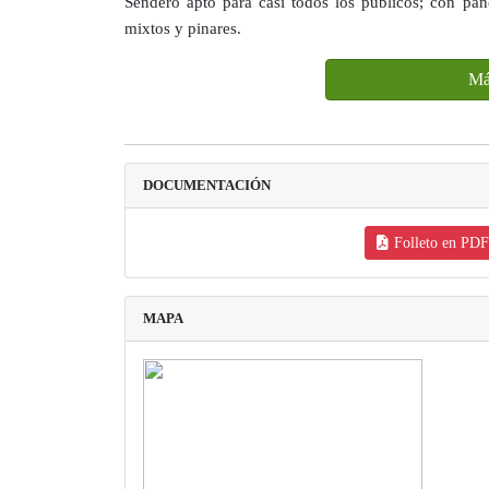
Sendero apto para casi todos los públicos; con pa
mixtos y pinares.
Má
DOCUMENTACIÓN
Folleto en PDF
MAPA