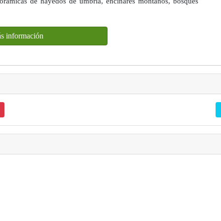
norámicas de hayedos de umbría, encinares montanos, bosques
s información