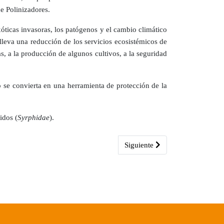
e Polinizadores.
xóticas invasoras, los patógenos y el cambio climático
lleva una reducción de los servicios ecosistémicos de
as, a la producción de algunos cultivos, a la seguridad
io se convierta en una herramienta de protección de la
fidos (
Syrphidae
).
 nueva edición del programa “Naturaleza sin barreras” en el entorno del
Artículo siguiente: “Pasea La R
Siguiente