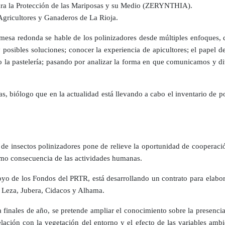
ara la Protección de las Mariposas y su Medio (ZERYNTHIA).
gricultores y Ganaderos de La Rioja.
a mesa redonda se hable de los polinizadores desde múltiples enfoques, 
y posibles soluciones; conocer la experiencia de apicultores; el papel d
 la pastelería; pasando por analizar la forma en que comunicamos y di
biólogo que en la actualidad está llevando a cabo el inventario de pol
es de insectos polinizadores pone de relieve la oportunidad de cooperaci
como consecuencia de las actividades humanas.
oyo de los Fondos del PRTR, está desarrollando un contrato para elabora
 Leza, Jubera, Cidacos y Alhama.
finales de año, se pretende ampliar el conocimiento sobre la presencia
lación con la vegetación del entorno y el efecto de las variables ambie