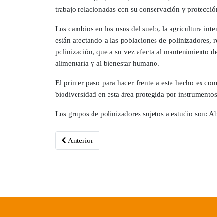
trabajo relacionadas con su conservación y protecció
Los cambios en los usos del suelo, la agricultura int
están afectando a las poblaciones de polinizadores, 
polinización, que a su vez afecta al mantenimiento de 
alimentaria y al bienestar humano.
El primer paso para hacer frente a este hecho es cono
biodiversidad en esta área protegida por instrumentos
Los grupos de polinizadores sujetos a estudio son: Abe
Artículo anterior: Un total de 400 participantes d
Anterior