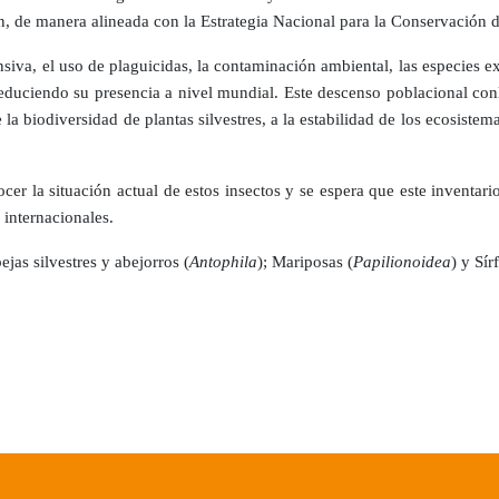
n, de manera alineada con la Estrategia Nacional para la Conservación d
ensiva, el uso de plaguicidas, la contaminación ambiental, las especies e
reduciendo su presencia a nivel mundial. Este descenso poblacional con
la biodiversidad de plantas silvestres, a la estabilidad de los ecosistem
cer la situación actual de estos insectos y se espera que este inventar
 internacionales.
jas silvestres y abejorros (
Antophila
); Mariposas (
Papilionoidea
) y Sír
e diferentes colectivos de personas con discapacidad disfrutarán de una